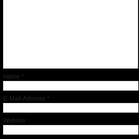
Name
*
E-Mail-Adresse
*
Website