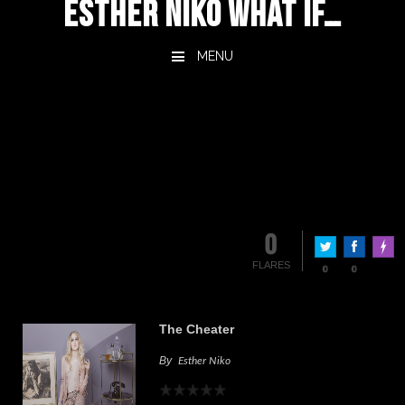
ESTHER NIKO WHAT IF…
MENU
Skip to content
10. September 2014
by
EstherNiko
HALLO WELT!
0
Made 
FLARES
0
0
The Cheater
By
Esther Niko