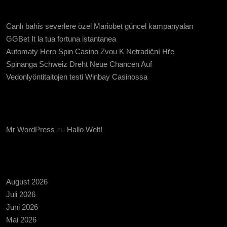
NEUESTE BEITRÄGE
Canlı bahis severlere özel Mariobet güncel kampanyaları
GGBet It la tua fortuna istantanea
Automaty Hero Spin Casino Zvou K Netradiční Hře
Spinanga Schweiz Dreht Neue Chancen Auf
Vedonlyöntitaitojen testi Winbay Casinossa
NEUESTE KOMMENTARE
Mr WordPress
zu
Hallo Welt!
ARCHIV
August 2026
Juli 2026
Juni 2026
Mai 2026