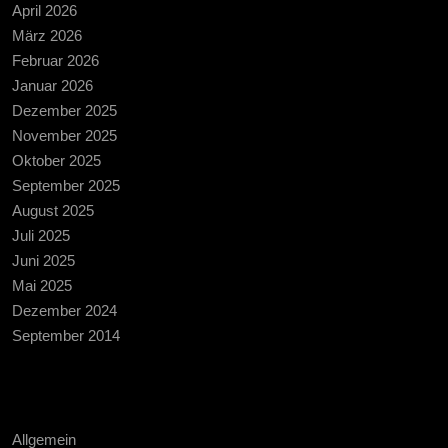
April 2026
März 2026
Februar 2026
Januar 2026
Dezember 2025
November 2025
Oktober 2025
September 2025
August 2025
Juli 2025
Juni 2025
Mai 2025
Dezember 2024
September 2014
KATEGORIEN
Allgemein