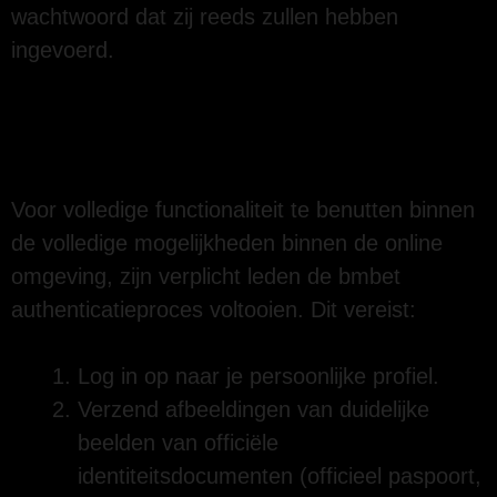
wachtwoord dat zij reeds zullen hebben
ingevoerd.
BM bet casino
identiteitscontrole
Voor volledige functionaliteit te benutten binnen
de volledige mogelijkheden binnen de online
omgeving, zijn verplicht leden de bmbet
authenticatieproces voltooien. Dit vereist:
Log in op naar je persoonlijke profiel.
Verzend afbeeldingen van duidelijke
beelden van officiële
identiteitsdocumenten (officieel paspoort,