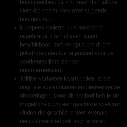
bonusfuncties. Er zijn meer dan talloze
slots die beschikken over stijgende
hoofdprijzen.
Europees roulette plus meerdere
uitgebreide alternatieven staan
beschikbaar, met de optie om direct
gokstrategieën toe te passen voor de
voorkeurscijfers dan wel
nummerreeksen.
Talrijke varianten kaartspellen, zoals
originele spelvarianten en nieuwerwetse
uitvoeringen. Door dit aanbod heb je de
mogelijkheid om een geschikte spelvorm
vinden die geschikt is voor evenals
nieuwkomers en ook voor ervaren