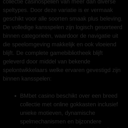
collectie casinospellen van meer dan diverse
speltypes. Door deze variatie is er vermaak
geschikt voor alle soorten smaak plus beleving.
De volledige kansspelen zijn logisch gesorteerd
binnen categorieën, waardoor de navigatie uit
die speelomgeving makkelijk en ook vloeiend
blijft. De complete gamebibliotheek blijft
geleverd door middel van bekende
spelontwikkelaars welke ervaren gevestigd zijn
binnen kansspelen:
BMbet casino beschikt over een breed
collectie met online gokkasten inclusief
unieke motieven, dynamische
spelmechanismen en bijzondere