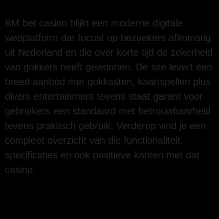
BM bet casino blijkt een moderne digitale
wedplatform dat focust op bezoekers afkomstig
uit Nederland en die over korte tijd de zekerheid
van gokkers heeft gewonnen. De site levert een
breed aanbod met gokkasten, kaartspellen plus
divers entertainment tevens staat garant voor
gebruikers een standaard met betrouwbaarheid
tevens praktisch gebruik. Verderop vind je een
compleet overzicht van die functionaliteit,
specificaties en ook positieve kanten met dat
casino.
BMBET WEBSITE VORMGEVING EN
GEBRUIKERSOMGEVING.