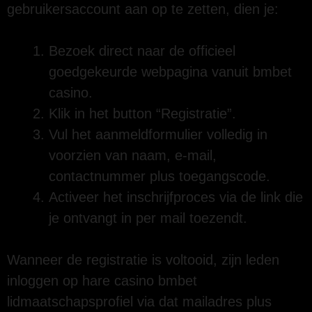
gebruikersaccount aan op te zetten, dien je:
Bezoek direct naar de officieel
goedgekeurde webpagina vanuit bmbet
casino.
Klik in het button “Registratie”.
Vul het aanmeldformulier volledig in
voorzien van naam, e-mail,
contactnummer plus toegangscode.
Activeer het inschrijfproces via de link die
je ontvangt in per mail toezendt.
Wanneer de registratie is voltooid, zijn leden
inloggen op hare casino bmbet
lidmaatschapsprofiel via dat mailadres plus