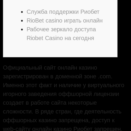
Служба поддержки Риобет
RioBet casino играть онлайн
Рабочее зеркало доступа
Riobet Casino на сегодня
Официальный сайт онлайн казино
зарегистрирован в доменной зоне .com.
Именно этот факт и наличие у виртуального
игорного заведения оффшорной лицензии
создает в работе сайта некоторые
сложности. В ряде стран, где деятельность
оффшорных казино запрещена, доступ к
web-сайту онлайн казино Риобет запрещен.