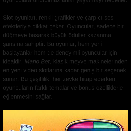
oyunculara unutulmaz anlar yaşatmayı hedefler.
Slot oyunları, renkli grafikler ve çarpıcı ses
efektleriyle dikkat çeker. Oyuncular, sadece bir
düğmeye basarak büyük ödüller kazanma
şansına sahiptir. Bu oyunlar, hem yeni
başlayanlar hem de deneyimli oyuncular için
idealdir.
Mario Bet
, klasik meyve makinelerinden
en yeni video slotlarına kadar geniş bir seçenek
sunar. Bu çeşitlilik, her zevke hitap ederken,
oyuncuların farklı temalar ve bonus özelliklerle
eğlenmesini sağlar.