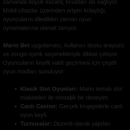
zamanda büyük kazanç fırsatları da sağlıyor.
Mobil cihazlar üzerinden erişim kolaylığı,
oyuncuların diledikleri zaman oyun
oynamalarına olanak tanıyor.
Mario Bet
uygulaması, kullanıcı dostu arayüzü
ve zengin içerik seçenekleriyle dikkat çekiyor.
Oyuncuların keyifli vakit geçirmesi için çeşitli
oyun modları sunuluyor:
Klasik Slot Oyunları:
Mario temalı slot
makineleri ile nostaljik bir deneyim.
Canlı Casino:
Gerçek krupiyelerle canlı
oyun keyfi.
Turnuvalar:
Düzenli olarak yapılan