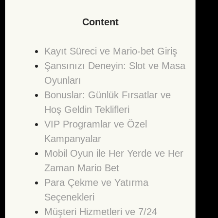
Content
Kayıt Süreci ve Mario-bet Giriş
Şansınızı Deneyin: Slot ve Masa
Oyunları
Bonuslar: Günlük Fırsatlar ve
Hoş Geldin Teklifleri
VIP Programlar ve Özel
Kampanyalar
Mobil Oyun ile Her Yerde ve Her
Zaman Mario Bet
Para Çekme ve Yatırma
Seçenekleri
Müşteri Hizmetleri ve 7/24