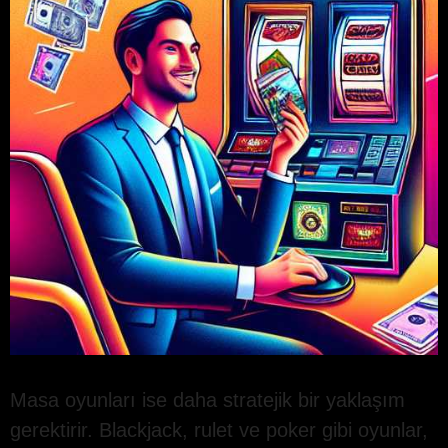
Masa oyunları ise daha stratejik bir yaklaşım
gerektirir. Blackjack, rulet ve poker gibi oyunlar,