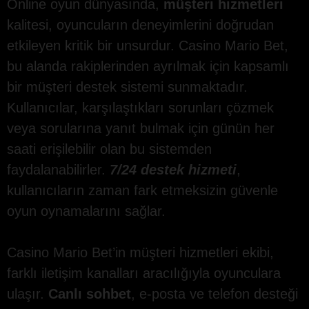
Online oyun dünyasında,
müşteri hizmetleri
kalitesi, oyuncuların deneyimlerini doğrudan
etkileyen kritik bir unsurdur. Casino Mario Bet,
bu alanda rakiplerinden ayrılmak için kapsamlı
bir müşteri destek sistemi sunmaktadır.
Kullanıcılar, karşılaştıkları sorunları çözmek
veya sorularına yanıt bulmak için günün her
saati erişilebilir olan bu sistemden
faydalanabilirler.
7/24 destek hizmeti
,
kullanıcıların zaman fark etmeksizin güvenle
oyun oynamalarını sağlar.
Casino Mario Bet’in müşteri hizmetleri ekibi,
farklı iletişim kanalları aracılığıyla oyunculara
ulaşır.
Canlı sohbet
, e-posta ve telefon desteği