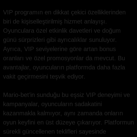
VIP programın en dikkat çekici özelliklerinden
biri de kişiselleştirilmiş hizmet anlayışı.
Oyunculara özel etkinlik davetleri ve doğum
günü sürprizleri gibi ayrıcalıklar sunuluyor.
Ayrıca, VIP seviyelerine göre artan bonus
oranları ve özel promosyonlar da mevcut. Bu
avantajlar, oyuncuların platformda daha fazla
vakit geçirmesini teşvik ediyor.
Mario-bet’in sunduğu bu eşsiz VIP deneyimi ve
kampanyalar, oyuncuların sadakatini
kazanmakla kalmıyor, aynı zamanda onların
oyun keyfini en üst düzeye çıkarıyor. Platformun
sürekli güncellenen teklifleri sayesinde