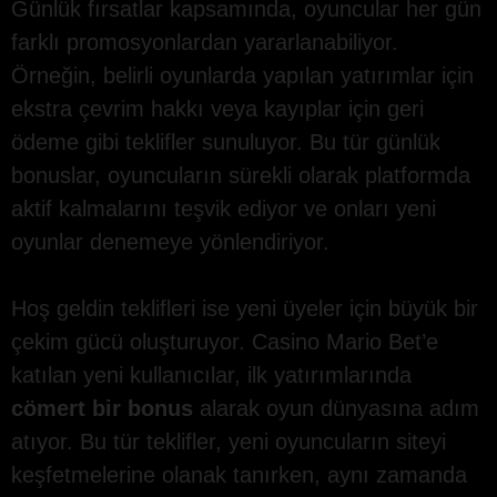
Günlük fırsatlar kapsamında, oyuncular her gün
farklı promosyonlardan yararlanabiliyor.
Örneğin, belirli oyunlarda yapılan yatırımlar için
ekstra çevrim hakkı veya kayıplar için geri
ödeme gibi teklifler sunuluyor. Bu tür günlük
bonuslar, oyuncuların sürekli olarak platformda
aktif kalmalarını teşvik ediyor ve onları yeni
oyunlar denemeye yönlendiriyor.
Hoş geldin teklifleri ise yeni üyeler için büyük bir
çekim gücü oluşturuyor. Casino Mario Bet’e
katılan yeni kullanıcılar, ilk yatırımlarında
cömert bir bonus
alarak oyun dünyasına adım
atıyor. Bu tür teklifler, yeni oyuncuların siteyi
keşfetmelerine olanak tanırken, aynı zamanda