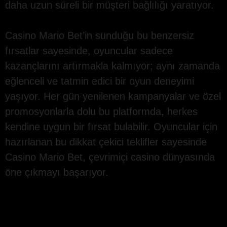
daha uzun süreli bir müşteri bağlılığı yaratıyor.
Casino Mario Bet’in sunduğu bu benzersiz
fırsatlar sayesinde, oyuncular sadece
kazançlarını artırmakla kalmıyor; aynı zamanda
eğlenceli ve tatmin edici bir oyun deneyimi
yaşıyor. Her gün yenilenen kampanyalar ve özel
promosyonlarla dolu bu platformda, herkes
kendine uygun bir fırsat bulabilir. Oyuncular için
hazırlanan bu dikkat çekici teklifler sayesinde
Casino Mario Bet, çevrimiçi casino dünyasında
öne çıkmayı başarıyor.
VIP Programlar ve Özel
Kampanyalar