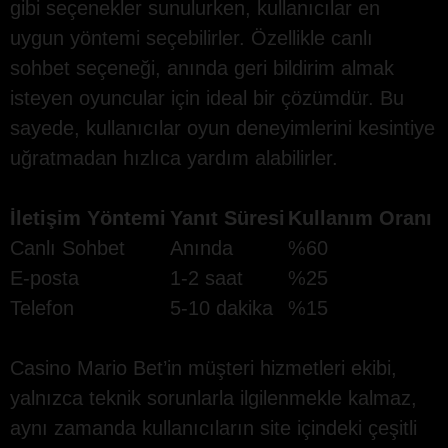
gibi seçenekler sunulurken, kullanıcılar en
uygun yöntemi seçebilirler. Özellikle canlı
sohbet seçeneği, anında geri bildirim almak
isteyen oyuncular için ideal bir çözümdür. Bu
sayede, kullanıcılar oyun deneyimlerini kesintiye
uğratmadan hızlıca yardım alabilirler.
İletişim Yöntemi
Yanıt Süresi
Kullanım Oranı
Canlı Sohbet
Anında
%60
E-posta
1-2 saat
%25
Telefon
5-10 dakika
%15
Casino Mario Bet’in müşteri hizmetleri ekibi,
yalnızca teknik sorunlarla ilgilenmekle kalmaz,
aynı zamanda kullanıcıların site içindeki çeşitli