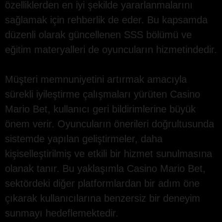
özelliklerden en iyi şekilde yararlanmalarını
sağlamak için rehberlik de eder. Bu kapsamda
düzenli olarak güncellenen SSS bölümü ve
eğitim materyalleri de oyuncuların hizmetindedir.
Müşteri memnuniyetini artırmak amacıyla
sürekli iyileştirme çalışmaları yürüten Casino
Mario Bet, kullanıcı geri bildirimlerine büyük
önem verir. Oyuncuların önerileri doğrultusunda
sistemde yapılan geliştirmeler, daha
kişiselleştirilmiş ve etkili bir hizmet sunulmasına
olanak tanır. Bu yaklaşımla Casino Mario Bet,
sektördeki diğer platformlardan bir adım öne
çıkarak kullanıcılarına benzersiz bir deneyim
sunmayı hedeflemektedir.