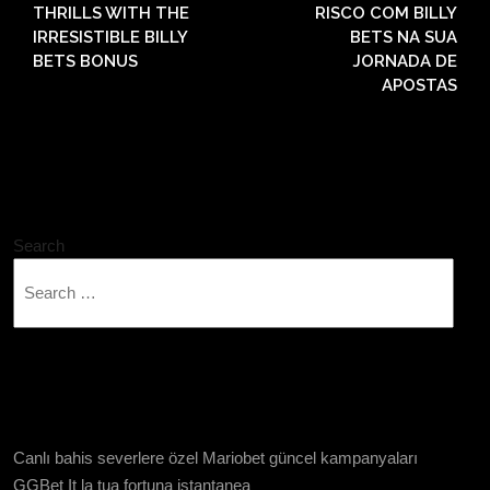
THRILLS WITH THE
RISCO COM BILLY
IRRESISTIBLE BILLY
BETS NA SUA
BETS BONUS
JORNADA DE
APOSTAS
Search
NEUESTE BEITRÄGE
Canlı bahis severlere özel Mariobet güncel kampanyaları
GGBet It la tua fortuna istantanea