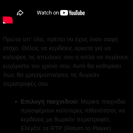
Πρώτα απ‘ όλα, πρέπει να έχεις έναν σαφή
στόχο. Θέλεις να κερδίσεις αρκετά για να
καλύψεις τις απώλειες σου ή απλά να περάσεις
ευχάριστα τον χρόνο σου; Αυτό θα καθορίσει
πώς θα χρησιμοποιήσεις τις δωρεάν
περιστροφές σου.
Επιλογή παιχνιδιού:
Μερικά παιχνίδια
προσφέρουν καλύτερες πιθανότητες να
κερδίσεις με δωρεάν περιστροφές.
Ελέγξτε τα RTP (Return to Player)