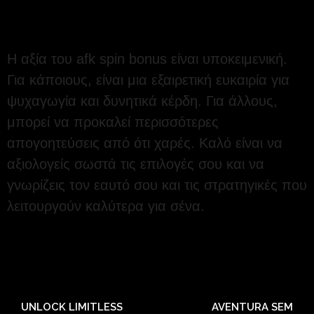
ΣΥΜΠΕΡΆΣΜΑΤΑ: Η ΑΞΊΑ ΤΟΥ AFK SPIN
BONUS
Η αξία του afk spin bonus είναι υποκειμενική.
Για κάποιους, είναι μια εξαιρετική ευκαιρία για
ψυχαγωγία και δυνητικά κέρδη. Για άλλους,
μπορεί να προκαλεί περισσότερες
απογοητεύσεις από ότι χαρές. Καλό είναι να
αξιολογείς σωστά τις επιλογές σου και να
γνωρίζεις τον εαυτό σου και τις στρατηγικές που
λειτουργούν καλύτερα για σένα.
Bookmark the
permalink
.
POST NAVIGATION
UNLOCK LIMITLESS
AVENTURA SEM