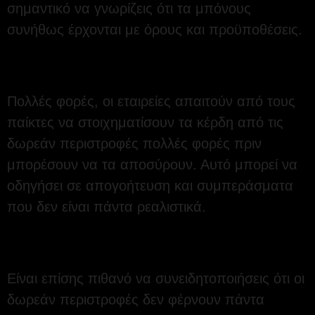
σημαντικό να γνωρίζεις ότι τα μπόνους
συνήθως έρχονται με όρους και προϋποθέσεις.
Απαγορευτικά στοιχήματα
Πολλές φορές, οι εταιρείες απαιτούν από τους
παίκτες να στοιχηματίσουν τα κέρδη από τις
δωρεάν περιστροφές πολλές φορές πριν
μπορέσουν να τα αποσύρουν. Αυτό μπορεί να
οδηγήσει σε απογοήτευση και συμπεράσματα
που δεν είναι πάντα ρεαλιστικά.
Η ψυχολογία της απώλειας
Είναι επίσης πιθανό να συνειδητοποιήσεις ότι οι
δωρεάν περιστροφές δεν φέρνουν πάντα