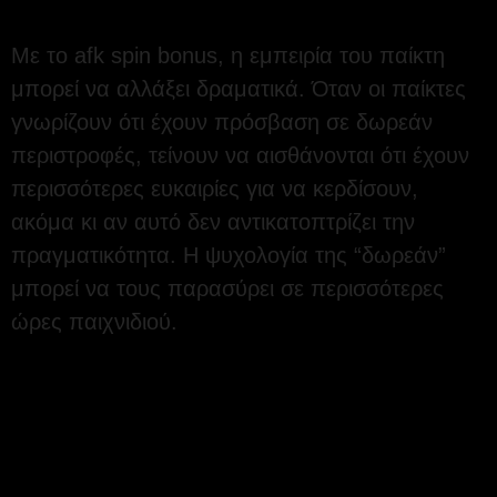
εμπειρία του παίκτη
Με το afk spin bonus, η εμπειρία του παίκτη
μπορεί να αλλάξει δραματικά. Όταν οι παίκτες
γνωρίζουν ότι έχουν πρόσβαση σε δωρεάν
περιστροφές, τείνουν να αισθάνονται ότι έχουν
περισσότερες ευκαιρίες για να κερδίσουν,
ακόμα κι αν αυτό δεν αντικατοπτρίζει την
πραγματικότητα. Η ψυχολογία της “δωρεάν”
μπορεί να τους παρασύρει σε περισσότερες
ώρες παιχνιδιού.
ΕΚΜΕΤΑΛΛΕΥΌΜΕΝΟΙ ΤΙΣ ΔΩΡΕΆΝ
ΠΕΡΙΣΤΡΟΦΈΣ