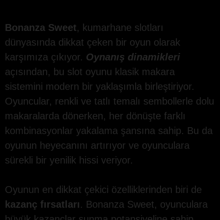
Bonanza Sweet
, kumarhane slotları
dünyasında dikkat çeken bir oyun olarak
karşımıza çıkıyor.
Oynanış dinamikleri
açısından, bu slot oyunu klasik makara
sistemini modern bir yaklaşımla birleştiriyor.
Oyuncular, renkli ve tatlı temalı sembollerle dolu
makaralarda dönerken, her dönüşte farklı
kombinasyonlar yakalama şansına sahip. Bu da
oyunun heyecanını artırıyor ve oyunculara
sürekli bir yenilik hissi veriyor.
Oyunun en dikkat çekici özelliklerinden biri de
kazanç fırsatları
. Bonanza Sweet, oyunculara
büyük kazançlar sunma potansiyeline sahip