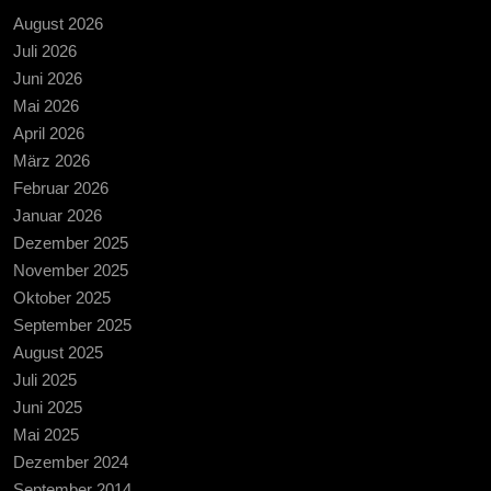
August 2026
Juli 2026
Juni 2026
Mai 2026
April 2026
März 2026
Februar 2026
Januar 2026
Dezember 2025
November 2025
Oktober 2025
September 2025
August 2025
Juli 2025
Juni 2025
Mai 2025
Dezember 2024
September 2014