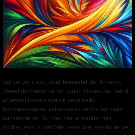
Bunun yanı sıra,
özel bonuslar
da Bonanza
Sweet’da önemli bir rol oynar. Oyuncular, belirli
görevleri tamamlayarak veya belirli
kombinasyonları yakalayarak ekstra bonuslar
kazanabilirler. Bu bonuslar arasında nakit
ödüller, ekstra dönüşler veya özel semboller yer