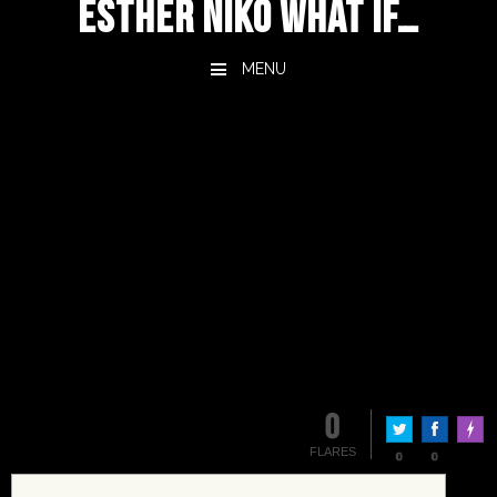
ESTHER NIKO WHAT IF…
MENU
Skip to content
19. Februar 2026
by
EstherNiko
BUYUK KAZANCLAR
ICIN SWEET BONANZA
SLOT FIRSATLARI
0
Made 
FLARES
0
0