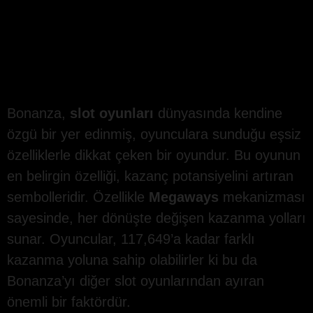
Kazanma Potansiyelini
Artıran Semboller:
Bonanza’da Neler Var?
Bonanza,
slot oyunları
dünyasında kendine
özgü bir yer edinmiş, oyunculara sunduğu eşsiz
özelliklerle dikkat çeken bir oyundur. Bu oyunun
en belirgin özelliği, kazanç potansiyelini artıran
sembolleridir. Özellikle
Megaways
mekanizması
sayesinde, her dönüşte değişen kazanma yolları
sunar. Oyuncular, 117,649’a kadar farklı
kazanma yoluna sahip olabilirler ki bu da
Bonanza’yı diğer slot oyunlarından ayıran
önemli bir faktördür.