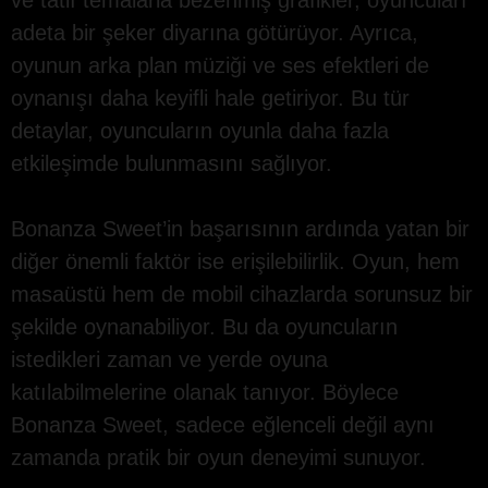
ve tatlı temalarla bezenmiş grafikler, oyuncuları
adeta bir şeker diyarına götürüyor. Ayrıca,
oyunun arka plan müziği ve ses efektleri de
oynanışı daha keyifli hale getiriyor. Bu tür
detaylar, oyuncuların oyunla daha fazla
etkileşimde bulunmasını sağlıyor.
Bonanza Sweet’in başarısının ardında yatan bir
diğer önemli faktör ise erişilebilirlik. Oyun, hem
masaüstü hem de mobil cihazlarda sorunsuz bir
şekilde oynanabiliyor. Bu da oyuncuların
istedikleri zaman ve yerde oyuna
katılabilmelerine olanak tanıyor. Böylece
Bonanza Sweet, sadece eğlenceli değil aynı
zamanda pratik bir oyun deneyimi sunuyor.