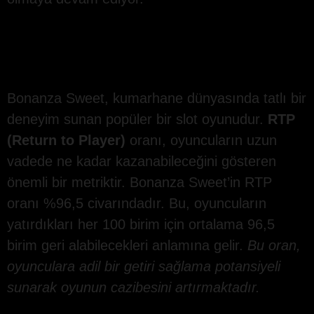
KAZANÇ ŞANSI: BONANZA SWEET RTP
VE VOLATILITE ORANLARI
Bonanza Sweet, kumarhane dünyasında tatlı bir
deneyim sunan popüler bir slot oyunudur.
RTP
(Return to Player)
oranı, oyuncuların uzun
vadede ne kadar kazanabileceğini gösteren
önemli bir metriktir. Bonanza Sweet’in RTP
oranı %96,5 civarındadır. Bu, oyuncuların
yatırdıkları her 100 birim için ortalama 96,5
birim geri alabilecekleri anlamına gelir.
Bu oran,
oyunculara adil bir getiri sağlama potansiyeli
sunarak oyunun cazibesini artırmaktadır.