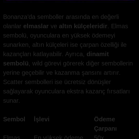
Bonanza’da semboller arasında en değerli
olanlar
elmaslar
ve
altın külçeleridir
. Elmas
sembolü, oyunculara en yüksek ödemeyi
sunarken, altın külçeleri ise çarpan özelliği ile
kazançları katlayabilir. Ayrıca,
dinamit
sembolü
, wild görevi görerek diğer sembollerin
yerine geçebilir ve kazanma şansını artırır.
Scatter sembolleri ise ücretsiz dönüşler
sağlayarak oyunculara ekstra kazanç fırsatları
sunar.
Sembol
İşlevi
Ödeme
Çarpanı
Elmas
En yüksek ödeme
50x