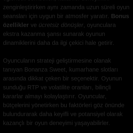
zenginleştirirken aynı zamanda uzun süreli oyun
seansları için uygun bir atmosfer yaratır.
Bonus
özellikler
ve
ücretsiz dönüşler
, oyunculara
ekstra kazanma şansı sunarak oyunun
dinamiklerini daha da ilgi çekici hale getirir.
Oyuncuların strateji geliştirmesine olanak
tanıyan Bonanza Sweet, kumarhane slotları
arasında dikkat çeken bir seçenektir. Oyunun
sunduğu RTP ve volatilite oranları, bilinçli
kararlar almayı kolaylaştırır. Oyuncular,
bütçelerini yönetirken bu faktörleri göz önünde
bulundurarak daha keyifli ve potansiyel olarak
kazançlı bir oyun deneyimi yaşayabilirler.