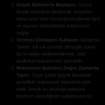
Düşük Bahislerle Başlayın:
Oyuna
düşük bahislerle başlamak, bütçenizi
daha uzun süre korumanıza olanak tanır
ve oyunun dinamiklerini anlamanızı
sağlar.
Ücretsiz Dönüşleri Kullanın:
Bonanza
Sweet, sık sık ücretsiz dönüşler sunar.
Bu fırsatları değerlendirmek, riski
azaltırken kazancınızı artırabilir.
Maksimum Bahisleri Doğru Zamanda
Yapın:
Oyun içinde büyük kazançlar
genellikle maksimum bahislerle elde
edilir. Ancak bu stratejiyi yalnızca
bütçeniz elverdiğinde kullanmalısınız.