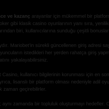
nce ve kazanç
arayanlar için mükemmel bir platform
oker gibi klasik casino oyunlarının yanı sıra, yenili
rından biri, kullanıcılarına sunduğu çeşitli bonusl
aydır. Mariobet’in sürekli güncellenen giriş adresi
oyuncuların istedikleri her yerden rahatça giriş ya
ını yakalayabilirsiniz.
ino, kullanıcı bilgilerinin korunması için en son t
 Ayrıca, lisanslı bir platform olması nedeniyle adil o
 zaman geçirebilirler.
; aynı zamanda bir topluluk oluşturmayı hedefler. O