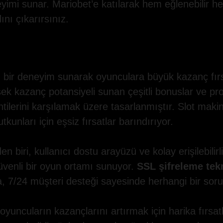
yimi sunar. Mariobet’e katılarak hem eğlenebilir hem
ını çıkarırsınız.
NZA ILE ULAŞIN
bir deneyim sunarak oyunculara büyük kazanç fırsat
ek kazanç potansiyeli sunan çeşitli bonuslar ve p
ilerini karşılamak üzere tasarlanmıştır. Slot maki
kunları için eşsiz fırsatlar barındırıyor.
 biri, kullanıcı dostu arayüzü ve kolay erişilebilirli
venli bir oyun ortamı sunuyor.
SSL şifreleme tekn
rıca, 7/24 müşteri desteği sayesinde herhangi bir so
 oyuncuların kazançlarını artırmak için harika fırsat