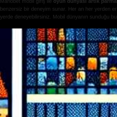
Mariobet mobil giriş ile
oyun dünyası artık parma
benzersiz bir deneyim sunar. Her an her yerden erişi
yerde deneyebilirsiniz. Mobil dünyanın sunduğu bu 