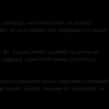
Bu oyunda yer alan bonus turları ve ücretsiz
ker; bu oyun özellikle yeni başlayanlar için idealdir
lır. Oyunun yenilikçi özellikleri ve sürükleyici
ın sağladığı yüksek RTP oranları (Geri Dönüş
hislerle başlayarak oyunun dinamiklerini anlayabilir
narak oyunları ücretsiz denemek de mümkündür; bu