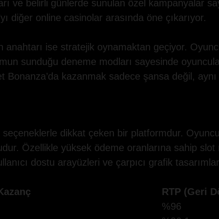
rı ve belirli günlerde sunulan özel kampanyalar say
yı diğer online casinolar arasında öne çıkarıyor.
nahtarı ise stratejik oynamaktan geçiyor. Oyuncula
formun sunduğu deneme modları sayesinde oyuncular r
o Bet Bonanza’da kazanmak sadece şansa değil, aynı
T SLOT OYUNLARI
eçeneklerle dikkat çeken bir platformdur. Oyuncu
oludur. Özellikle yüksek ödeme oranlarına sahip slo
ullanıcı dostu arayüzleri ve çarpıcı grafik tasarımla
Kazanç
RTP (Geri D
%96