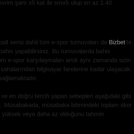
im şartı x5 kat ile sınırlı olup en az 1.40
ll serisi dahil tüm e-spor turnuvaları da
Bizbet
’te.
 bahis yapabilirsiniz. Bu turnuvalarda bahis
tüm e-spor karşılaşmaları artık aynı zamanda sizin
sahalarından bilgisayar farelerine kadar ulaşacak.
 sağlamaktadır.
lı ve en doğru tercih yapan sebepleri aşağıdaki gibi
iniz. Müsabakada, müsabaka bitimindeki toplam skor
ibi) yüksek veya daha az olduğunu tahmin