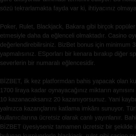
sözü tekrarlamakta fayda var ki, ihtiyacınız olmay
Poker, Rulet, Blackjack, Bakara gibi birçok popüle
etmesiyle daha da eğlenceli olmaktadır. Casino oyun
değerlendirebilirsiniz. BizBet bonus için minimum 30
yapmalısınız. ESporları bir kenara bırakıp diğer sp
severlerin bir numaralı eğlencesidir.
BİZBET, ilk kez platformdan bahis yapacak olan ku
1700 liraya kadar oynayacağınız miktarın aynısın
10 kazanacaksanız 20 kazanıyorsunuz. Yani kaybın
yalnızca kazançlarını katlama imkânı sunuyor. Tür
kullanıcılarına ücretsiz olarak canlı yayınlanır. B
BİZBET üyesiyseniz tamamen ücretsiz bir şekilde iz
bulunan kurpiyerlerle blackjack, rulet gibi casino o