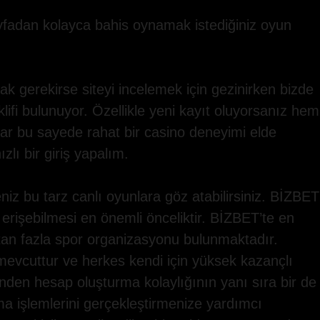
yfadan kolayca bahis oynamak istediğiniz oyun
ak gerekirse siteyi incelemek için gezinirken bizde
lifi bulunuyor. Özellikle yeni kayıt oluyorsanız hem
ular bu sayede rahat bir casino deneyimi elde
lı bir giriş yapalım.
z bu tarz canlı oyunlara göz atabilirsiniz. BİZBET
ra erişebilmesi en önemli önceliktir. BİZBET’te en
’tan fazla spor organizasyonu bulunmaktadır.
mevcuttur ve herkes kendi için yüksek kazançlı
inden hesap oluşturma kolaylığının yanı sıra bir de
a işlemlerini gerçekleştirmenize yardımcı