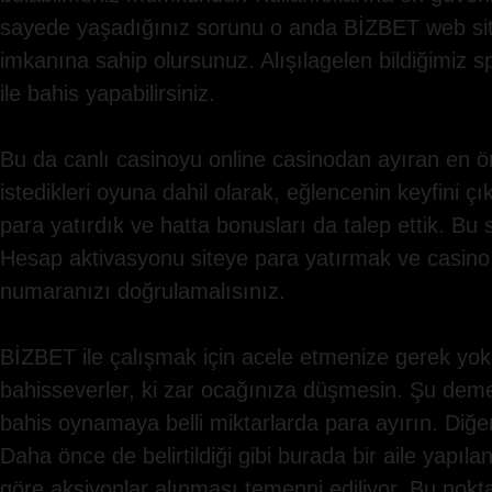
sayede yaşadığınız sorunu o anda BİZBET web site
imkanına sahip olursunuz. Alışılagelen bildiğimiz 
ile bahis yapabilirsiniz.
Bu da canlı casinoyu online casinodan ayıran en öne
istedikleri oyuna dahil olarak, eğlencenin keyfini 
para yatırdık ve hatta bonusları da talep ettik. B
Hesap aktivasyonu siteye para yatırmak ve casino 
numaranızı doğrulamalısınız.
BİZBET ile çalışmak için acele etmenize gerek yok 
bahisseverler, ki zar ocağınıza düşmesin. Şu dem
bahis oynamaya belli miktarlarda para ayırın. Diğer
Daha önce de belirtildiği gibi burada bir aile yapıl
göre aksiyonlar alınması temenni ediliyor. Bu nok