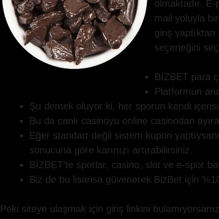
olmaktadır. E-p
mail yoluyla bi
giriş yaptıktan
seçeneğini seç
BİZBET para çe
Platformun ana
Şu demek oluyor ki, her sporun kendi içerisin
Bu da canlı casinoyu online casinodan ayıran
Eğer standart değil sistem kupon yaptıysan
sonucuna göre karınızı artırabilirsiniz.
BİZBET’te sporlar, casino, slot ve e-spor bah
Biz de bu lisansa güvenerek BizBet için %10
Peki siteye ulaşmak için giriş linkini bulamıyorsan