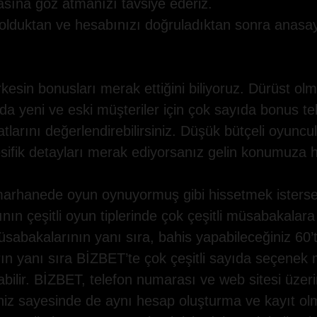
sına göz atmanızı tavsiye ederiz.
olduktan ve hesabınızı doğruladıktan sonra anasa
kesin bonusları merak ettiğini biliyoruz. Dürüst olm
a yeni ve eski müşteriler için çok sayıda bonus tek
atlarını değerlendirebilirsiniz. Düşük bütçeli oyunc
ifik detayları merak ediyorsanız gelin konumuza hız
arhanede oyun oynuyormuş gibi hissetmek isterseni
arının çeşitli oyun tiplerinde çok çeşitli müsabakala
üsabakalarının yanı sıra, bahis yapabileceğiniz 60
rın yanı sıra BİZBET’te çok çeşitli sayıda seçenek 
abilir. BİZBET, telefon numarası ve web sitesi üzer
niz sayesinde de aynı hesap oluşturma ve kayıt olm