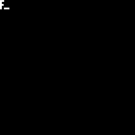
IF…
I VE PROMOSYONLAR – 