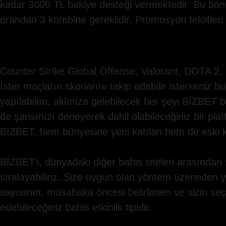
kadar 3000 TL bakiye desteği vermektedir. Bu bonus 
orandan 3 kombine gereklidir. Promosyon teklifleri b
Sosyal Medya ile Kayıt
Counter Strike Global Offense, Valorant, DOTA 2, 
İster maçların skorlarını takip edebilir isterseniz b
yapılabilen, aklınıza gelebilecek her şeyi BİZBET b
de şansınızı deneyerek dahil olabileceğiniz bir pl
BİZBET, hem bünyesine yeni katılan hem de eski ku
BİZBET’i, dünyadaki diğer bahis siteleri arasından sı
sıralayabiliriz. Size uygun olan yöntem üzerinden 
sayısının, müsabaka öncesi belirlenen ve sizin seç
edebileceğiniz bahis etkinlik tipidir.