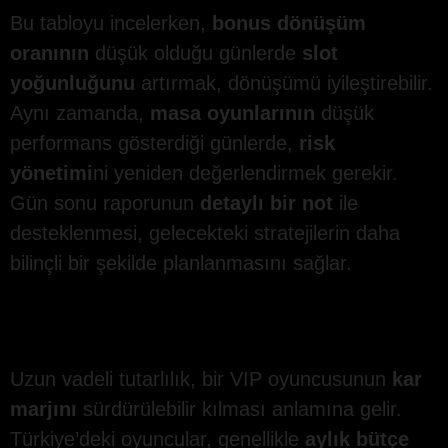
Bu tabloyu incelerken,
bonus dönüşüm
oranının
düşük olduğu günlerde
slot
yoğunluğunu
artırmak, dönüşümü iyileştirebilir.
Aynı zamanda,
masa oyunlarının
düşük
performans gösterdiği günlerde,
risk
yönetimi
ni yeniden değerlendirmek gerekir.
Gün sonu raporunun
detaylı bir not
ile
desteklenmesi, gelecekteki stratejilerin daha
bilinçli bir şekilde planlanmasını sağlar.
UZUN VADELI TUTARLILIK
Uzun vadeli tutarlılık, bir VIP oyuncusunun
kar
marjını
sürdürülebilir kılması anlamına gelir.
Türkiye’deki oyuncular, genellikle
aylık bütçe