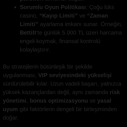
Sorumlu Oyun Politikası
: Çoğu lüks
casino,
“Kayıp Limiti”
ve
“Zaman
Limiti”
ayarlama imkanı sunar. Örneğin,
Bettilt
’te günlük 5.000 TL üzeri harcama
engeli koymak, finansal kontrolü
kolaylaştırır.
Bu stratejilerin bütünleşik bir şekilde
uygulanması,
VIP seviyesindeki yükselişi
sürdürülebilir kılar. Uzun vadeli başarı, yalnızca
yüksek kazançlardan değil, aynı zamanda
risk
yönetimi
,
bonus optimizasyonu
ve
yasal
uyum
gibi faktörlerin dengeli bir birleşiminden
doğar.