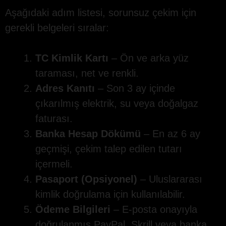
Aşağıdaki adım listesi, sorunsuz çekim için
gerekli belgeleri sıralar:
TC Kimlik Kartı
– Ön ve arka yüz
taraması, net ve renkli.
Adres Kanıtı
– Son 3 ay içinde
çıkarılmış elektrik, su veya doğalgaz
faturası.
Banka Hesap Dökümü
– En az 6 ay
geçmişi, çekim talep edilen tutarı
içermeli.
Pasaport (Opsiyonel)
– Uluslararası
kimlik doğrulama için kullanılabilir.
Ödeme Bilgileri
– E‑posta onayıyla
doğrulanmış PayPal, Skrill veya banka