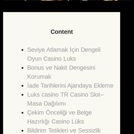
Content
Seviye Atlamak İçin Dengeli
Oyun Casino Luks
Bonus ve Nakit Dengesini
Korumak
İade Tarihlerini Ajandaya Ekleme
Luks casino TR Casino Slot–
Masa Dağılımı
Çekim Önceliği ve Belge
Hazırlığı Casino Lüks
Bildirim Tetikleri ve Sessizlik