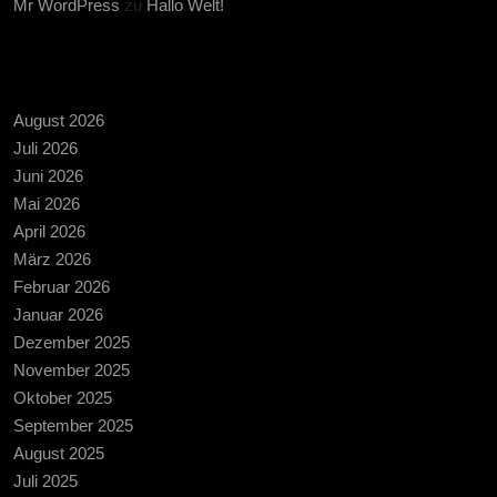
Mr WordPress
zu
Hallo Welt!
ARCHIV
August 2026
Juli 2026
Juni 2026
Mai 2026
April 2026
März 2026
Februar 2026
Januar 2026
Dezember 2025
November 2025
Oktober 2025
September 2025
August 2025
Juli 2025