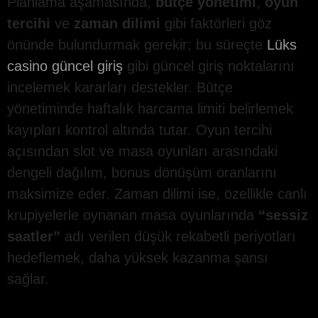
Planlama aşamasında,
bütçe yönetimi
,
oyun
tercihi
ve
zaman dilimi
gibi faktörleri göz
önünde bulundurmak gerekir; bu süreçte
Lüks
casino güncel giriş
gibi güncel giriş noktalarını
incelemek kararları destekler. Bütçe
yönetiminde haftalık harcama limiti belirlemek
kayıpları kontrol altında tutar. Oyun tercihi
açısından slot ve masa oyunları arasındaki
dengeli dağılım, bonus dönüşüm oranlarını
maksimize eder. Zaman dilimi ise, özellikle canlı
krupiyelerle oynanan masa oyunlarında
“sessiz
saatler”
adı verilen düşük rekabetli periyotları
hedeflemek, daha yüksek kazanma şansı
sağlar.