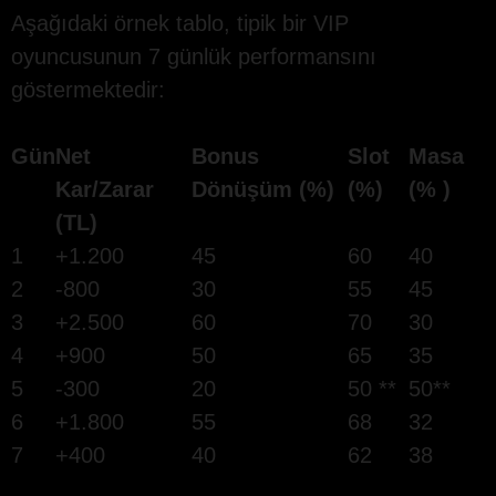
Aşağıdaki örnek tablo, tipik bir VIP
oyuncusunun 7 günlük performansını
göstermektedir:
Gün
Net
Bonus
Slot
Masa
Kar/Zarar
Dönüşüm (%)
(%)
(% )
(TL)
1
+1.200
45
60
40
2
-800
30
55
45
3
+2.500
60
70
30
4
+900
50
65
35
5
-300
20
50 **
50**
6
+1.800
55
68
32
7
+400
40
62
38