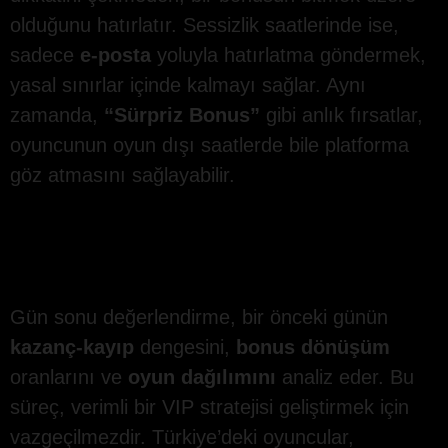
olduğunu hatırlatır. Sessizlik saatlerinde ise,
sadece
e‑posta
yoluyla hatırlatma göndermek,
yasal sınırlar içinde kalmayı sağlar. Aynı
zamanda,
“Sürpriz Bonus”
gibi anlık fırsatlar,
oyuncunun oyun dışı saatlerde bile platforma
göz atmasını sağlayabilir.
CASINO LÜKS ONLINE CASINO GÜN SONU
DEĞERLENDIRME
Gün sonu değerlendirme, bir önceki günün
kazanç‑kayıp
dengesini,
bonus dönüşüm
oranlarını ve
oyun dağılımını
analiz eder. Bu
süreç, verimli bir VIP stratejisi geliştirmek için
vazgeçilmezdir. Türkiye’deki oyuncular,