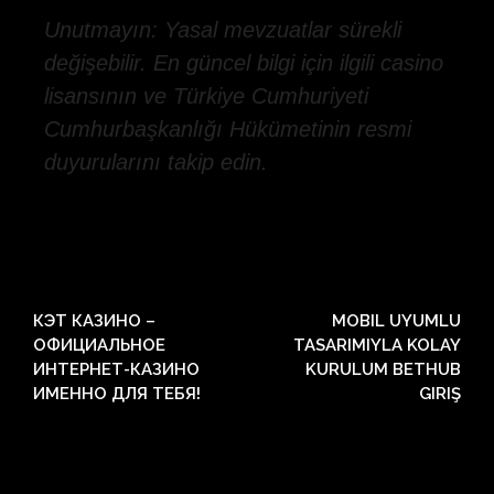
Unutmayın: Yasal mevzuatlar sürekli
değişebilir. En güncel bilgi için ilgili casino
lisansının ve Türkiye Cumhuriyeti
Cumhurbaşkanlığı Hükümetinin resmi
duyurularını takip edin.
Bookmark the
permalink
.
POST NAVIGATION
КЭТ КАЗИНО –
MOBIL UYUMLU
ОФИЦИАЛЬНОЕ
TASARIMIYLA KOLAY
ИНТЕРНЕТ-КАЗИНО
KURULUM BETHUB
ИМЕННО ДЛЯ ТЕБЯ!
GIRIŞ