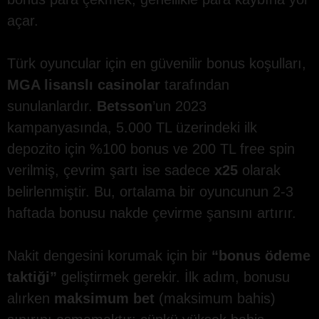
açar.
Türk oyuncular için en güvenilir bonus koşulları,
MGA lisanslı casinolar
tarafından
sunulanlardır.
Betsson
’un 2023
kampanyasında, 5.000 TL üzerindeki ilk
depozito için %100 bonus ve 200 TL free spin
verilmiş, çevrim şartı ise sadece
x25
olarak
belirlenmiştir. Bu, ortalama bir oyuncunun 2‑3
haftada bonusu nakde çevirme şansını artırır.
Nakit dengesini korumak için bir
“bonus ödeme
taktiği”
geliştirmek gerekir. İlk adım, bonusu
alırken
maksimum bet
(maksimum bahis)