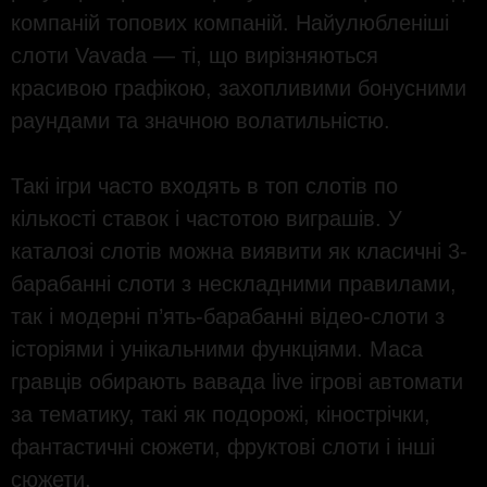
компаній топових компаній. Найулюбленіші
слоти Vavada — ті, що вирізняються
красивою графікою, захопливими бонусними
раундами та значною волатильністю.
Такі ігри часто входять в топ слотів по
кількості ставок і частотою виграшів. У
каталозі слотів можна виявити як класичні 3-
барабанні слоти з нескладними правилами,
так і модерні п’ять-барабанні відео-слоти з
історіями і унікальними функціями. Маса
гравців обирають вавада live ігрові автомати
за тематику, такі як подорожі, кінострічки,
фантастичні сюжети, фруктові слоти і інші
сюжети.