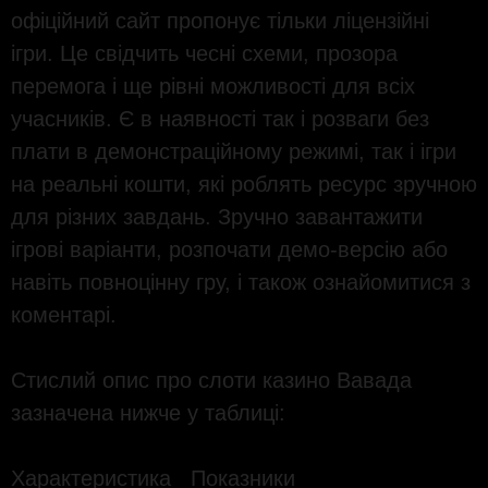
офіційний сайт пропонує тільки ліцензійні
ігри. Це свідчить чесні схеми, прозора
перемога і ще рівні можливості для всіх
учасників. Є в наявності так і розваги без
плати в демонстраційному режимі, так і ігри
на реальні кошти, які роблять ресурс зручною
для різних завдань. Зручно завантажити
ігрові варіанти, розпочати демо-версію або
навіть повноцінну гру, і також ознайомитися з
коментарі.
Стислий опис про слоти казино Вавада
зазначена нижче у таблиці:
Характеристика
Показники