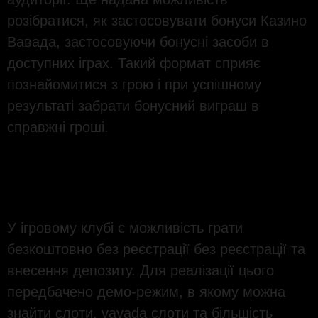
розібратися, як застосовувати бонуси Казино
Вавада, застосовуючи бонусні засоби в
доступних іграх. Такий формат сприяє
познайомитися з грою і при успішному
результаті забрати бонусний виграш в
справжні гроші.
ЯК МОЖНА ГРАТИСЯ БЕЗПЛАТНО В КАЗИНО
ВАВАДА КАЗИНО
У ігровому клубі є можливість грати
безкоштовно без реєстрації без реєстрації та
внесення депозиту. Для реалізації цього
передбачено демо-режим, в якому можна
знайти слоти, vavada слоти та більшість