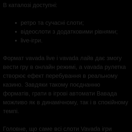
В каталозі доступні:
ретро та сучасні слоти;
відеослоти з додатковими рівнями;
live-ігри.
Формат vavada live і vavada лайв дає змогу
вести гру в онлайн режимі, а vavada рулетка
створює ефект перебування в реальному
казино. Завдяки такому поєднанню
форматів, грати в ігрові автомати Вавада
можливо як в динамічному, так і в спокійному
темпі.
Головне, що саме всі слоти Vavada ігри