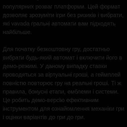
популярних розваг платформи. Цей формат
дозволяє зрозуміти ігри без ризиків і вибрати,
які vavada гральні автомати вам підходять
найбільше.
Для початку безкоштовну гру, достатньо
вибрати будь-який автомат і включити його в
демо-режимі. У даному випадку ставки
проводяться за віртуальні гроші, а геймплей
повністю повторює гру на реальні гроші. Ті ж
правила, бонусні етапи, емблеми і системи.
Це робить демо-версію ефективним
інструментом для ознайомлення механіки гри
і оцінки варіантів до гри до гри.