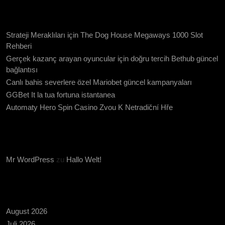
NEUESTE BEITRÄGE
Strateji Meraklıları için The Dog House Megaways 1000 Slot
Rehberi
Gerçek kazanç arayan oyuncular için doğru tercih Bethub güncel
bağlantısı
Canlı bahis severlere özel Mariobet güncel kampanyaları
GGBet It la tua fortuna istantanea
Automaty Hero Spin Casino Zvou K Netradiční Hře
NEUESTE KOMMENTARE
Mr WordPress
zu
Hallo Welt!
ARCHIV
August 2026
Juli 2026