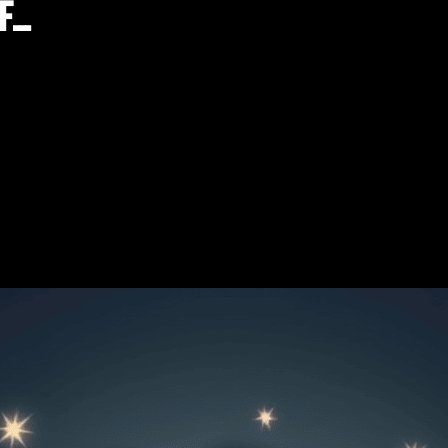
IF…
MINI GÜÇLENDIREN CASI