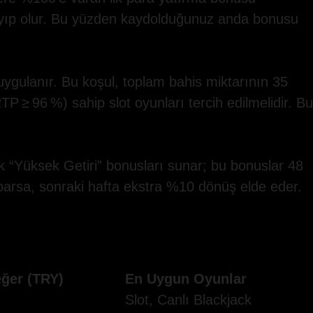
kayıp olur. Bu yüzden kaydolduğunuz anda bonusu
 uygulanır. Bu koşul, toplam bahis miktarının 35
P ≥ 96 %) sahip slot oyunları tercih edilmelidir. Bu
ık “Yüksek Getiri” bonusları sunar; bu bonuslar 48
aparsa, sonraki hafta ekstra %10 dönüş elde eder.
ğer (TRY)
En Uygun Oyunlar
Slot, Canlı Blackjack