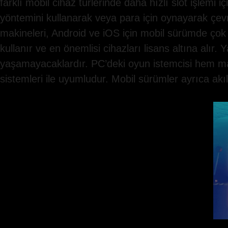
farklı mobil cihaz türlerinde daha hızlı slot işlemi 
yöntemini kullanarak veya para için oynayarak çevri
makineleri, Android ve iOS için mobil sürümde çok 
kullanır ve en önemlisi cihazları lisans altına alır.
yaşamayacaklardır. PC’deki oyun istemcisi hem ma
sistemleri ile uyumludur. Mobil sürümler ayrıca akıll