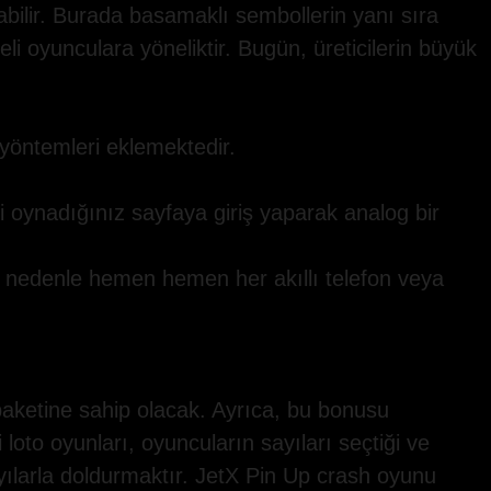
urabilir. Burada basamaklı sembollerin yanı sıra
i oyunculara yöneliktir. Bugün, üreticilerin büyük
yöntemleri eklemektedir.
ri oynadığınız sayfaya giriş yaparak analog bir
u nedenle hemen hemen her akıllı telefon veya
aketine sahip olacak. Ayrıca, bu bonusu
oto oyunları, oyuncuların sayıları seçtiği ve
sayılarla doldurmaktır. JetX Pin Up crash oyunu