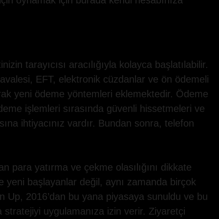
a için oynamak için burada kendi hesabınıza
 Yolları
zin tarayıcısı aracılığıyla kolayca başlatılabilir.
avalesi, EFT, elektronik cüzdanlar ve ön ödemeli
larak yeni ödeme yöntemleri eklemektedir. Ödeme
eme işlemleri sırasında güvenli hissetmeleri ve
ına ihtiyacınız vardır. Bundan sonra, telefon
tan para yatırma ve çekme olasılığını dikkate
e yeni başlayanlar değil, aynı zamanda birçok
Pın Up, 2016’dan bu yana piyasaya sunuldu ve bu
tratejiyi uygulamanıza izin verir. Ziyaretçi