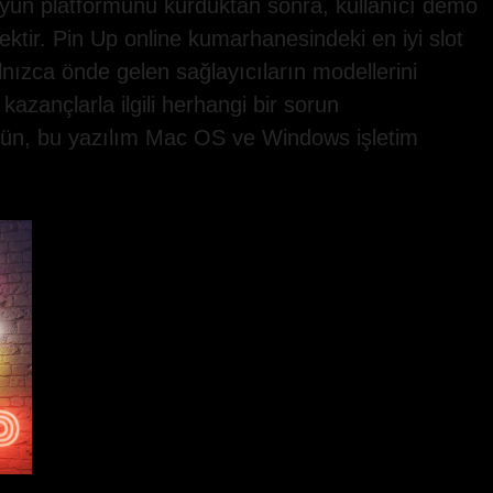
bil oyun platformunu kurduktan sonra, kullanıcı demo
ektir. Pin Up online kumarhanesindeki en iyi slot
nızca önde gelen sağlayıcıların modellerini
 kazançlarla ilgili herhangi bir sorun
ugün, bu yazılım Mac OS ve Windows işletim