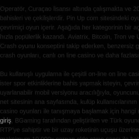
Operatör, Curaçao lisansı altında çalışmakta ve 2016
bahisleri ve çekilişlerdir. Pin Up com sitesindeki o
çevrimiçi oyun içerir. Aşağıda her kategorinin bir 
hızla popülerlik kazandı. Aviatrix, Bitcoin, Tron v
Crash oyunu konseptini takip ederken, benzersiz gör
crash oyunları, canlı on line casino ve daha fazl
Bu kullanışlı uygulama ile çeşitli on-line on line c
ister spor etkinliklerine bahis yapmak isteyin, ç
uyarlanabilir mobil versiyonu aracılığıyla, oyuncu
net sitesinin ana sayfasında, kulüp kullanıcılarının
casino oyunları ile tanışmaya başlamak için hangi
giriş
, BGaming tarafından geliştirilen ve Türk oyun
RTP’ye sahiptir ve bir uzay roketinin uçuşu üzerin