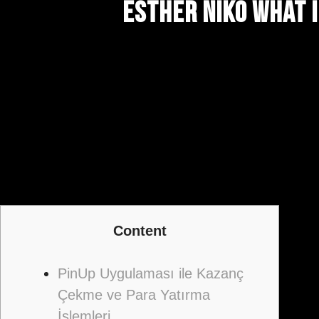
ESTHER NIKO WHAT 
28. Juli 2025
by
EstherNiko
PAYPAL PINUP ‚DA PARA 
Made with
FLARE
Content
More Info
PinUp Uygulaması ile Kazanç
Çekme ve Para Yatırma
İşlemleri