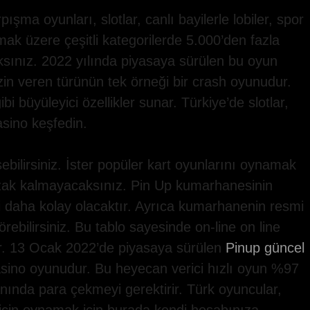
şma oyunları, slotlar, canlı bayilerle lobiler, spor
lmak üzere çeşitli kategorilerde 5.000’den fazla
caksınız. 2022 yılında piyasaya sürülen bu oyun
izin veren türünün tek örneği bir crash oyunudur.
 büyüleyici özellikler sunar. Türkiye’de slotlar,
asino keşfedin.
şebilirsiniz. İster popüler kart oyunlarını oynamak
 uzak kalmayacaksınız. Pin Up kumarhanesinin
si daha kolay olacaktır. Ayrıca kumarhanenin resmi
rebilirsiniz. Bu tablo sayesinde on-line on line
dır. 13 Ocak 2022’de piyasaya sürülen
Pinup güncel
casino oyunudur. Bu heyecan verici hızlı oyun %97
nında para çekmeyi gerektirir. Türk oyuncular,