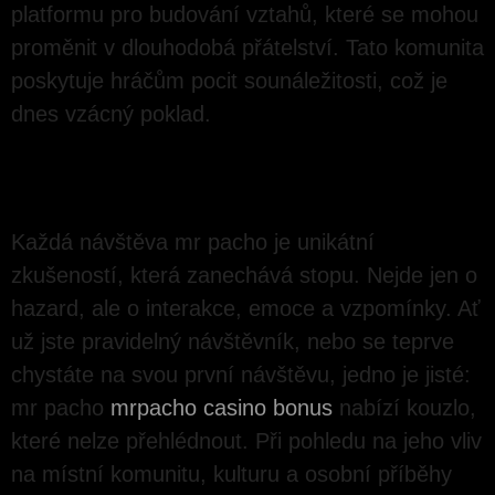
platformu pro budování vztahů, které se mohou
proměnit v dlouhodobá přátelství. Tato komunita
poskytuje hráčům pocit sounáležitosti, což je
dnes vzácný poklad.
ZÁVĚR: CO SI ODNÁŠÍME?
Každá návštěva mr pacho je unikátní
zkušeností, která zanechává stopu. Nejde jen o
hazard, ale o interakce, emoce a vzpomínky. Ať
už jste pravidelný návštěvník, nebo se teprve
chystáte na svou první návštěvu, jedno je jisté:
mr pacho
mrpacho casino bonus
nabízí kouzlo,
které nelze přehlédnout. Při pohledu na jeho vliv
na místní komunitu, kulturu a osobní příběhy