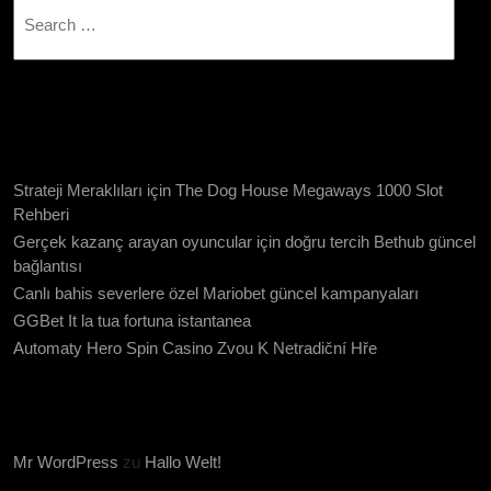
NEUESTE BEITRÄGE
Strateji Meraklıları için The Dog House Megaways 1000 Slot
Rehberi
Gerçek kazanç arayan oyuncular için doğru tercih Bethub güncel
bağlantısı
Canlı bahis severlere özel Mariobet güncel kampanyaları
GGBet It la tua fortuna istantanea
Automaty Hero Spin Casino Zvou K Netradiční Hře
NEUESTE KOMMENTARE
Mr WordPress
zu
Hallo Welt!