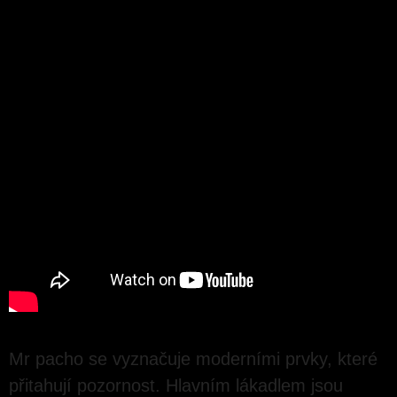
Mr pacho se vyznačuje moderními prvky, které
přitahují pozornost. Hlavním lákadlem jsou