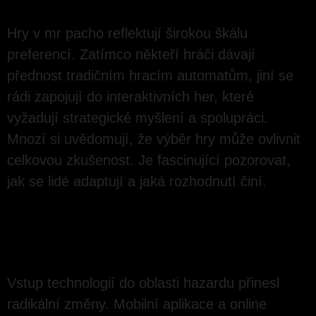
Hry v mr pacho reflektují širokou škálu
preferencí. Zatímco někteří hráči dávají
přednost tradičním hracím automatům, jiní se
rádi zapojují do interaktivních her, které
vyžadují strategické myšlení a spolupráci.
Mnozí si uvědomují, že výběr hry může ovlivnit
celkovou zkušenost. Je fascinující pozorovat,
jak se lidé adaptují a jaká rozhodnutí činí.
Vliv technologie na
herní zkušenost
Vstup technologií do oblasti hazardu přinesl
radikální změny. Mobilní aplikace a online