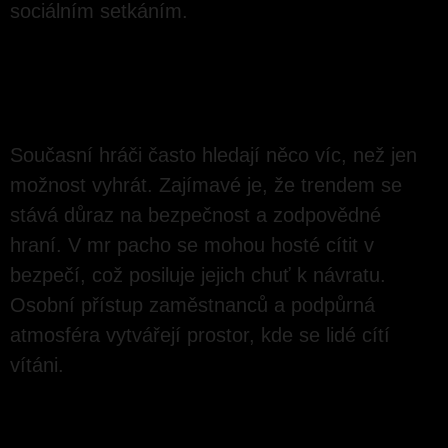
sociálním setkáním.
Jak se mění preference
hráčů
Současní hráči často hledají něco víc, než jen
možnost vyhrát. Zajímavé je, že trendem se
stává důraz na bezpečnost a zodpovědné
hraní. V mr pacho se mohou hosté cítit v
bezpečí, což posiluje jejich chuť k návratu.
Osobní přístup zaměstnanců a podpůrná
atmosféra vytvářejí prostor, kde se lidé cítí
vítáni.
MALÉ DETAILY, KTERÉ UTVÁŘEJÍ