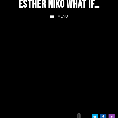
ESTHER NIKO WHAT IF…
MENU
Skip to content
6. Juli 2026
by
EstherNiko
POHLED NA
KAŽDODENNÍ KOUZLO
S MR PACHO V SRDCI
PRAHY
0