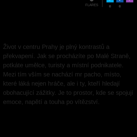
Made 
FLARES
0
0
POHLED NA KAŽDODENNÍ
KOUZLO S MR PACHO V SRDCI
PRAHY
Život v centru Prahy je plný kontrastů a
překvapení. Jak se procházíte po Malé Straně,
potkáte umělce, turisty a místní podnikatele.
Mezi tím vším se nachází mr pacho, místo,
které láká nejen hráče, ale i ty, kteří hledají
obohacující zážitky. Je to prostor, kde se spojují
emoce, napětí a touha po vítězství.
KDE SE STÍRÁ HRANICE MEZI REALITOU
A FANTAZIÍ