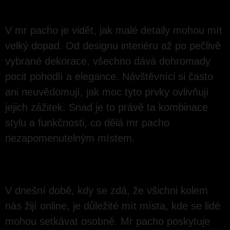
CELKOVÝ DOJEM
V mr pacho je vidět, jak malé detaily mohou mít
velký dopad. Od designu interiéru až po pečlivě
vybrané dekorace, všechno dává dohromady
pocit pohodlí a elegance. Návštěvníci si často
ani neuvědomují, jak moc tyto prvky ovlivňují
jejich zážitek. Snad je to právě ta kombinace
stylu a funkčnosti, co dělá mr pacho
nezapomenutelným místem.
Budování komunity
V dnešní době, kdy se zdá, že všichni kolem
nás žijí online, je důležité mít místa, kde se lidé
mohou setkávat osobně. Mr pacho poskytuje