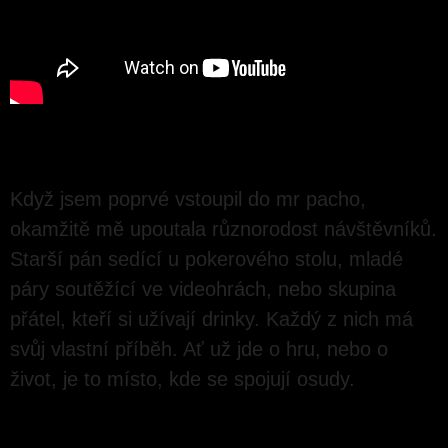
Osobní příběhy z herny
Když jsem poprvé vstoupil do mr pacho,
okamžitě mě upoutala různorodost návštěvníků.
Starší pán sedící u pokerového stolu, mladé
páry soutěžící ve videohrách, nebo skupina
přátel, kteří si užívají drinky. Každý z nich má
svůj vlastní příběh. Ať už jde o hru, nebo o
život, je to místo, kde se spojují osudy.
CO SE SKRÝVÁ ZA NABÍDKOU HER