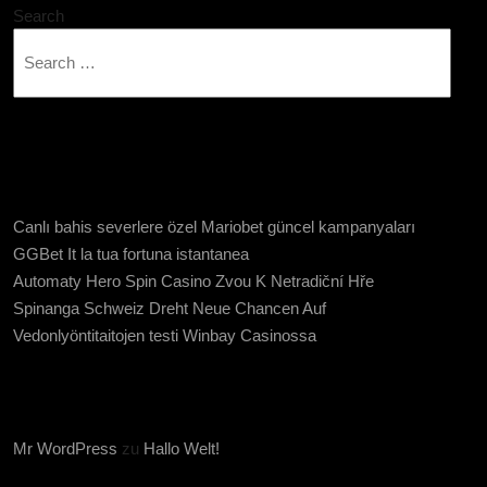
Search
NEUESTE BEITRÄGE
Canlı bahis severlere özel Mariobet güncel kampanyaları
GGBet It la tua fortuna istantanea
Automaty Hero Spin Casino Zvou K Netradiční Hře
Spinanga Schweiz Dreht Neue Chancen Auf
Vedonlyöntitaitojen testi Winbay Casinossa
NEUESTE KOMMENTARE
Mr WordPress
zu
Hallo Welt!