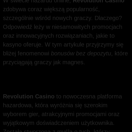
W świecie hazardu online,
Revolution Casino
zdobywa coraz większą popularność,
szczególnie wśród nowych graczy. Dlaczego?
Odpowiedź leży w niesamowitych promocjach
oraz innowacyjnych rozwiązaniach, jakie to
kasyno oferuje. W tym artykule przyjrzymy się
bliżej fenomenowi
bonusów bez depozytu
, które
przyciągają graczy jak magnes.
REVOLUTION CASINO – CO TO JEST?
Revolution Casino
to nowoczesna platforma
hazardowa, która wyróżnia się szerokim
wyborem gier, atrakcyjnymi promocjami oraz
wyjątkowym doświadczeniem użytkownika.
Została stworzona z myślą o tych, którzy