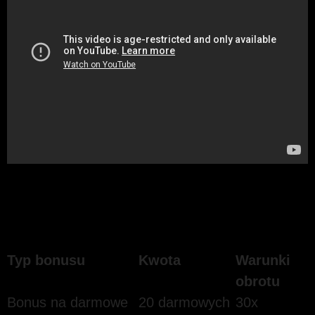
Rodzaje bonusów bez
depozytu:
Typ bonusu
Kwota
Warunki
obrotu
Bonus na darmowe
20 darmowych
30x