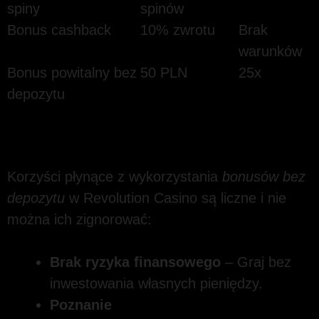
spiny
spinów
Bonus cashback
10% zwrotu
Brak
warunków
Bonus powitalny bez
50 PLN
25x
depozytu
KORZYŚCI PŁYNĄCE Z BONUSÓW
Korzyści płynące z wykorzystania
bonusów bez
depozytu
w Revolution Casino są liczne i nie
można ich zignorować:
Brak ryzyka finansowego
– Graj bez
inwestowania własnych pieniędzy.
Poznanie