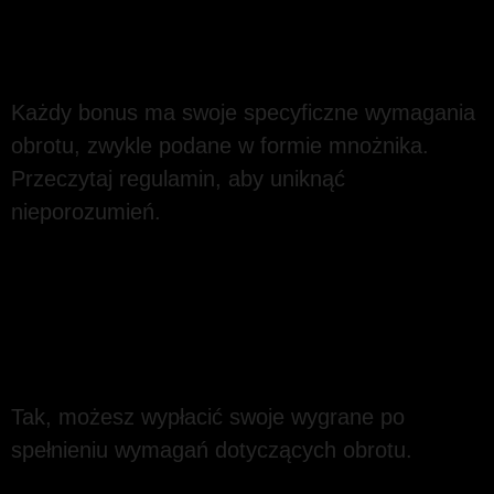
dotyczące obrotu
bonusem?
Każdy bonus ma swoje specyficzne wymagania
obrotu, zwykle podane w formie mnożnika.
Przeczytaj regulamin, aby uniknąć
nieporozumień.
Czy mogę wypłacić
wygrane z bonusu bez
depozytu?
Tak, możesz wypłacić swoje wygrane po
spełnieniu wymagań dotyczących obrotu.