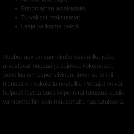
Erinomainen asiakastuki
Turvalliset maksutavat
Laaja valikoima pelejä
Käyttöliittymä
Roobet apk on suunniteltu käyttäjille, jotka
arvostavat nopeaa ja sujuvaa kokemusta.
Sovellus on responsiivinen, joten se toimii
hienosti eri kokoisilla näytöillä. Pelaajat voivat
helposti löytää suosikkipelin tai tutustua uusiin
vaihtoehtoihin vain muutamalla napautuksella.
KÄYTTÄJÄKOKEMUS JA
KÄYTTÖLIITTYMÄ