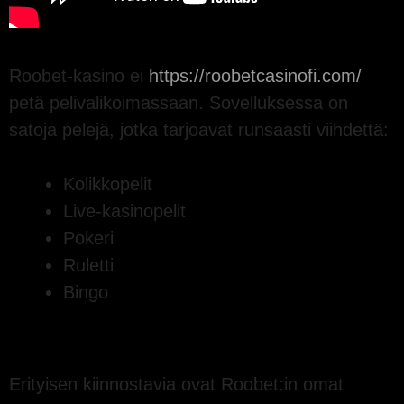
Roobet-kasino ei
https://roobetcasinofi.com/
petä pelivalikoimassaan. Sovelluksessa on
satoja pelejä, jotka tarjoavat runsaasti viihdettä:
Kolikkopelit
Live-kasinopelit
Pokeri
Ruletti
Bingo
Erikoispelit
Erityisen kiinnostavia ovat Roobet:in omat