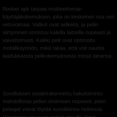
Roobet apk tarjoaa moitteettoman
käyttäjäkokemuksen, joka on keskeinen osa sen
vetovoimaa. Valikot ovat selkeitä, ja peliin
siirtyminen onnistuu kaikilla laitteilla nopeasti ja
vaivattomasti. Kaikki pelit ovat optimoitu
mobiilikäyttöön, mikä takaa, että voit nauttia
laadukkaasta pelikokemuksesta missä tahansa.
Pelaamisen
helpottaminen
Sovelluksen sisäänrakennettu hakutoiminto
mahdollistaa pelien etsimisen nopeasti, joten
pelaajat voivat löytää suosikkinsa hetkessä.