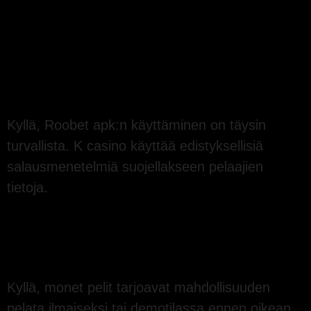
USEIN KYSYTYT KYSYMYKSET
Onko Roobet apk
turvallinen käyttää?
Kyllä, Roobet apk:n käyttäminen on täysin
turvallista. K casino käyttää edistyksellisiä
salausmenetelmiä suojellakseen pelaajien
tietoja.
Voinko pelata ilmaiseksi
Roobet apk:ssa?
Kyllä, monet pelit tarjoavat mahdollisuuden
pelata ilmaiseksi tai demotilassa ennen oikean