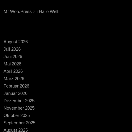
Mr WordPress
zu
Hallo Welt!
ARCHIV
August 2026
Juli 2026
Juni 2026
Mai 2026
April 2026
März 2026
Februar 2026
Januar 2026
Dezember 2025
November 2025
Oktober 2025
September 2025
August 2025