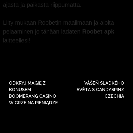
ajasta ja paikasta riippumatta.
Liity mukaan Roobetin maailmaan ja aloita
pelaaminen jo tänään ladaten
Roobet apk
laitteellesi!
Bookmark the
permalink
.
POST NAVIGATION
ODKRYJ MAGIĘ Z
VÁŠEŇ SLADKÉHO
BONUSEM
SVĚTA S CANDYSPINZ
BOOMERANG CASINO
CZECHIA
W GRZE NA PIENIĄDZE