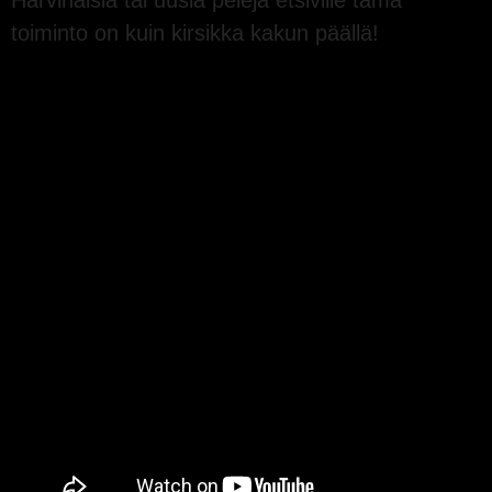
Harvinaisia tai uusia pelejä etsiville tämä
toiminto on kuin kirsikka kakun päällä!
PELIVALIKOIMA